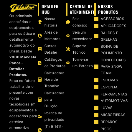
DETAILER
CENTRAL DE
NOSSOS
HUB
ATENDIMENTO
PRODUTOS
Os principais
Nossa
Fale
ACESSÓRIOS
acessórios e
história
conosco
APLICADORES
equipamentos
Aréa de
Seja um
BALDES E
para estética e
Membros
revendedor
detalhamento
GRELHAS
automotivo do
Cursos
Suporte
BOINA DE
Brasil. Desde
Detailer
Técnico
POLIMENTO
2006 Mandala
Catálogos
Torne-se
CONECTORES
Panos –
de Produtos
um Parceiro
PARA SNOW
Detailer
Calculadora
FOAM
Produtos.
Hora de
ESCOVAS
Foco no futuro
Trabalho
trabalhando o
ESPONJA
presente com
Calculadora
FERRAMENTAS
novas
para
AUTOMOTIVAS
tecnologias em
Diluição
LUVAS
equipamentos e
Política de
MICROFIBRAS
acessórios para
privacidade
estética
REPAROS
(11) 9 1415-
automotiva
PISOS