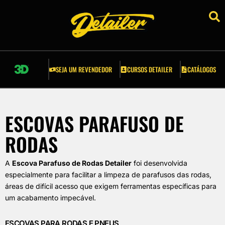
RSOS DETAILER
ESSÓRIOS
SEJA UM REVENDEDOR
CURSOS DETAILER
CATÁLOGOS
LICADORES
LDES E GRELHAS
ESCOVAS PARAFUSO DE
COVAS
RODAS
PONJAS
A
Escova Parafuso de Rodas Detailer
foi desenvolvida
especialmente para facilitar a limpeza de parafusos das rodas,
A CREPE AUTOMOTIVA
áreas de difícil acesso que exigem ferramentas específicas para
um acabamento impecável.
RRAMENTAS AUTOMOTIVAS
ESCOVAS PARA RODAS E PNEUS