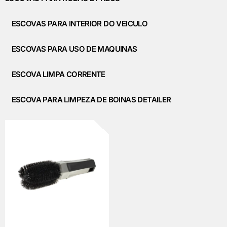
VAGEM E HIGIENIZAÇÃO
ESCOVAS PARA INTERIOR DO VEICULO
UMINAÇÃO DE LED
ESCOVAS PARA USO DE MAQUINAS
VAS
ESCOVA LIMPA CORRENTE
CROFIBRAS
ESCOVA PARA LIMPEZA DE BOINAS DETAILER
LIMENTO AUTOMOTIVO
SOS MODULARES
STAURAÇÃO DE FAROL