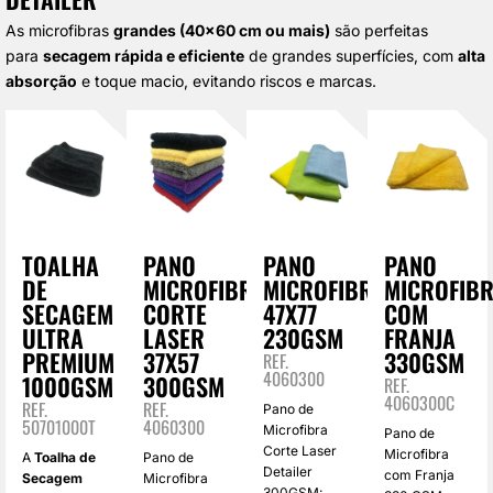
As microfibras
grandes (40×60 cm ou mais)
são perfeitas
para
secagem rápida e eficiente
de grandes superfícies, com
alta
absorção
e toque macio, evitando riscos e marcas.
TOALHA
PANO
PANO
PANO
DE
MICROFIBRA
MICROFIBRA
MICROFIB
SECAGEM
CORTE
47X77
COM
ULTRA
LASER
230GSM
FRANJA
PREMIUM
37X57
330GSM
REF.
4060300
1000GSM
300GSM
REF.
4060300C
REF.
REF.
Pano de
50701000T
4060300
Microfibra
Pano de
Corte Laser
Microfibra
A
Toalha de
Pano de
Detailer
com Franja
Secagem
Microfibra
300GSM: