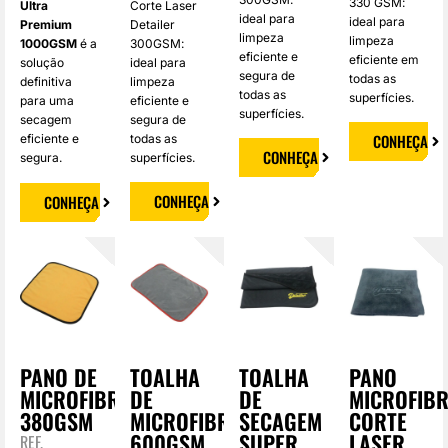
330 GSM:
Ultra
Corte Laser
ideal para
ideal para
Premium
Detailer
limpeza
limpeza
1000GSM
é a
300GSM:
eficiente e
eficiente em
solução
ideal para
segura de
todas as
definitiva
limpeza
todas as
superfícies.
para uma
eficiente e
superfícies.
secagem
segura de
CONHEÇA
eficiente e
todas as
CONHEÇA
segura.
superfícies.
CONHEÇA
CONHEÇA
PANO DE
TOALHA
TOALHA
PANO
MICROFIBRA
DE
DE
MICROFIB
380GSM
MICROFIBRA
SECAGEM
CORTE
600GSM
SUPER
LASER
REF.