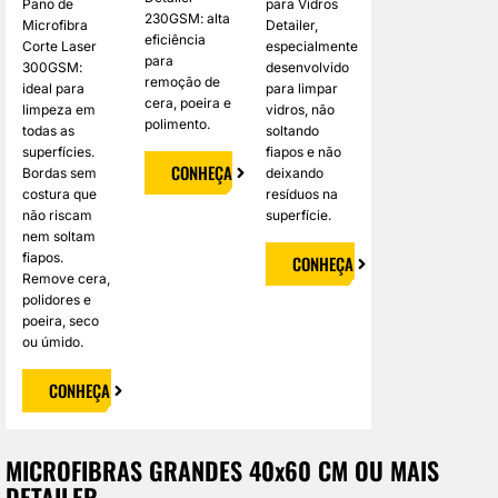
Pano de
para Vidros
230GSM: alta
Microfibra
Detailer,
eficiência
Corte Laser
especialmente
para
300GSM:
desenvolvido
remoção de
ideal para
para limpar
cera, poeira e
limpeza em
vidros, não
polimento.
todas as
soltando
superfícies.
fiapos e não
CONHEÇA
Bordas sem
deixando
costura que
resíduos na
não riscam
superfície.
nem soltam
fiapos.
CONHEÇA
Remove cera,
polidores e
poeira, seco
ou úmido.
CONHEÇA
MICROFIBRAS GRANDES 40x60 CM OU MAIS
DETAILER