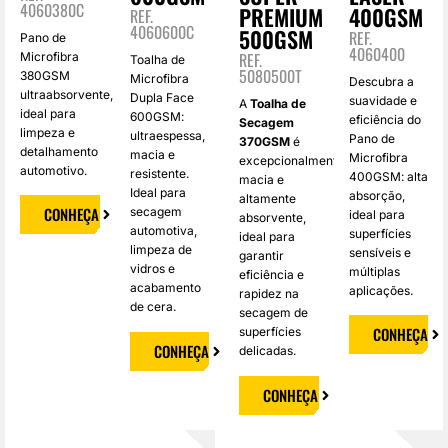
4060380C
PREMIUM
400GSM
REF.
4060600C
500GSM
REF.
Pano de
4060400
REF.
Microfibra
Toalha de
5080500T
380GSM
Microfibra
Descubra a
ultraabsorvente,
Dupla Face
suavidade e
A
Toalha de
ideal para
600GSM:
eficiência do
Secagem
limpeza e
ultraespessa,
Pano de
370GSM
é
detalhamento
macia e
Microfibra
excepcionalmente
automotivo.
resistente.
400GSM: alta
macia e
Ideal para
absorção,
altamente
CONHEÇA
secagem
ideal para
absorvente,
automotiva,
superfícies
ideal para
limpeza de
sensíveis e
garantir
vidros e
múltiplas
eficiência e
acabamento
aplicações.
rapidez na
de cera.
secagem de
CONHEÇA
superfícies
CONHEÇA
delicadas.
CONHEÇA