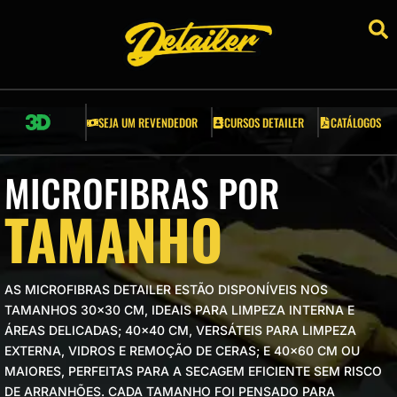
RSOS DETAILER
ESSÓRIOS
SEJA UM REVENDEDOR
CURSOS DETAILER
CATÁLOGOS
LICADORES
MICROFIBRAS POR
LDES E GRELHAS
TAMANHO
COVAS
PONJAS
AS MICROFIBRAS DETAILER ESTÃO DISPONÍVEIS NOS
TAMANHOS 30×30 CM, IDEAIS PARA LIMPEZA INTERNA E
A CREPE AUTOMOTIVA
ÁREAS DELICADAS; 40×40 CM, VERSÁTEIS PARA LIMPEZA
EXTERNA, VIDROS E REMOÇÃO DE CERAS; E 40×60 CM OU
RRAMENTAS AUTOMOTIVAS
MAIORES, PERFEITAS PARA A SECAGEM EFICIENTE SEM RISCO
DE ARRANHÕES. CADA TAMANHO FOI PENSADO PARA