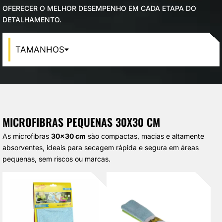
VAGEM E HIGIENIZAÇÃO
OFERECER O MELHOR DESEMPENHO EM CADA ETAPA DO
DETALHAMENTO.
UMINAÇÃO DE LED
TAMANHOS
VAS
CROFIBRAS
LIMENTO AUTOMOTIVO
MICROFIBRAS PEQUENAS 30X30 CM
SOS MODULARES
As microfibras
30×30 cm
são compactas, macias e altamente
STAURAÇÃO DE FAROL
absorventes, ideais para secagem rápida e segura em áreas
pequenas, sem riscos ou marcas.