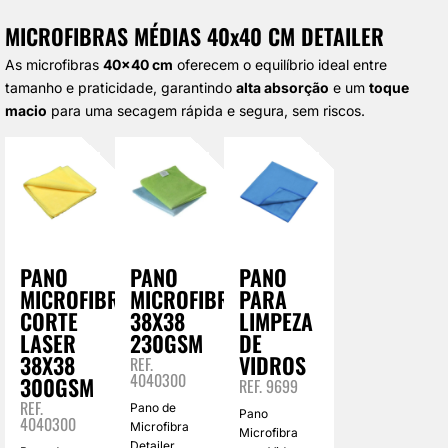
MICROFIBRAS MÉDIAS 40x40 CM DETAILER
As microfibras
40×40 cm
oferecem o equilíbrio ideal entre
tamanho e praticidade, garantindo
alta absorção
e um
toque
macio
para uma secagem rápida e segura, sem riscos.
PANO
PANO
PANO
MICROFIBRA
MICROFIBRA
PARA
CORTE
38X38
LIMPEZA
LASER
230GSM
DE
38X38
VIDROS
REF.
4040300
300GSM
REF. 9699
REF.
Pano de
Pano
4040300
Microfibra
Microfibra
Detailer