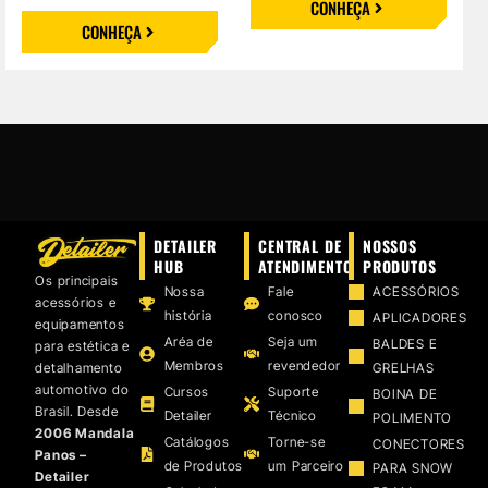
CONHEÇA
CONHEÇA
DETAILER
CENTRAL DE
NOSSOS
HUB
ATENDIMENTO
PRODUTOS
Os principais
Nossa
Fale
ACESSÓRIOS
acessórios e
história
conosco
APLICADORES
equipamentos
Aréa de
Seja um
BALDES E
para estética e
Membros
revendedor
detalhamento
GRELHAS
automotivo do
Cursos
Suporte
BOINA DE
Brasil. Desde
Detailer
Técnico
POLIMENTO
2006 Mandala
Catálogos
Torne-se
CONECTORES
Panos –
de Produtos
um Parceiro
PARA SNOW
Detailer