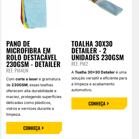
PANO DE
TOALHA 30X30
MICROFIBRA EM
DETAILER - 2
ROLO DESTACÁVEL
UNIDADES 230GSM
230GSM - DETAILER
REF. PM2
REF. PM4UN
A
Toalha 30×30 Detailer
é uma
solução versátil e eficiente para
Com
corte a laser
e gramatura
a limpeza e acabamento
de
230GSM
, essas toalhas
automotivo.
oferecem alta durabilidade e
maciez, protegendo superfícies
CONHEÇA
delicadas como plásticos,
vidros e vernizes durante a
limpeza.
CONHEÇA