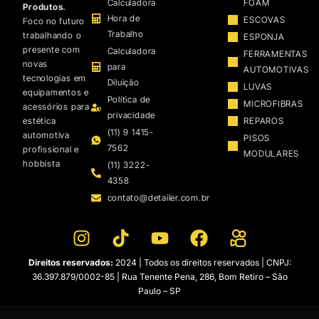
Calculadora
FOAM
Produtos.
Hora de
ESCOVAS
Foco no futuro
Trabalho
trabalhando o
ESPONJA
presente com
Calculadora
FERRAMENTAS
novas
para
AUTOMOTIVAS
tecnologias em
Diluição
LUVAS
equipamentos e
Política de
MICROFIBRAS
acessórios para
privacidade
estética
REPAROS
(11) 9 1415-
automotiva
PISOS
7562
profissional e
MODULARES
hobbista
(11) 3222-
4358
contato@detailer.com.br
Direitos reservados:
2024 | Todos os direitos reservados | CNPJ:
36.397.879/0002-85 | Rua Tenente Pena, 286, Bom Retiro – São
Paulo – SP