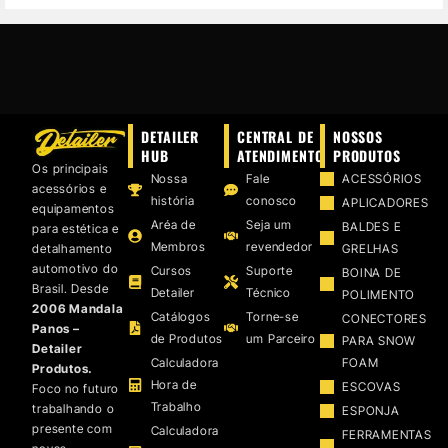
DETAILER
CENTRAL DE
NOSSOS
HUB
ATENDIMENTO
PRODUTOS
Os principais
Nossa
Fale
ACESSÓRIOS
acessórios e
história
conosco
APLICADORES
equipamentos
Aréa de
Seja um
BALDES E
para estética e
Membros
revendedor
detalhamento
GRELHAS
automotivo do
Cursos
Suporte
BOINA DE
Brasil. Desde
Detailer
Técnico
POLIMENTO
2006 Mandala
Catálogos
Torne-se
CONECTORES
Panos –
de Produtos
um Parceiro
PARA SNOW
Detailer
Calculadora
FOAM
Produtos.
Hora de
ESCOVAS
Foco no futuro
Trabalho
trabalhando o
ESPONJA
presente com
Calculadora
FERRAMENTAS