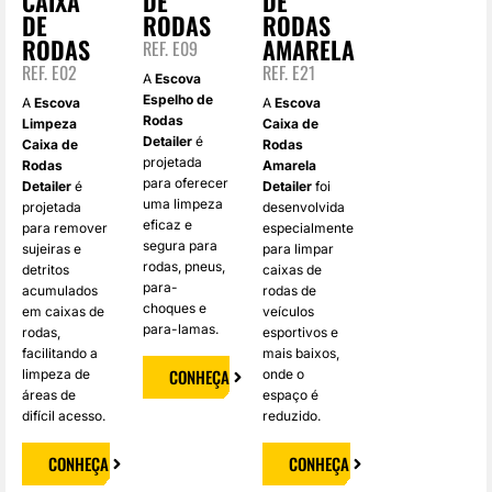
CAIXA
DE
DE
DE
RODAS
RODAS
RODAS
AMARELA
REF. E09
REF. E02
REF. E21
A
Escova
Espelho de
A
Escova
A
Escova
Rodas
Limpeza
Caixa de
Detailer
é
Caixa de
Rodas
projetada
Rodas
Amarela
para oferecer
Detailer
é
Detailer
foi
uma limpeza
projetada
desenvolvida
eficaz e
para remover
especialmente
segura para
sujeiras e
para limpar
rodas, pneus,
detritos
caixas de
para-
acumulados
rodas de
choques e
em caixas de
veículos
para-lamas.
rodas,
esportivos e
facilitando a
mais baixos,
CONHEÇA
limpeza de
onde o
áreas de
espaço é
difícil acesso.
reduzido.
CONHEÇA
CONHEÇA