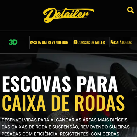
RSOS DETAILER
ESSÓRIOS
SEJA UM REVENDEDOR
CURSOS DETAILER
CATÁLOGOS
LICADORES
LDES E GRELHAS
ESCOVAS PARA
COVAS
CAIXA DE RODAS
PONJAS
A CREPE AUTOMOTIVA
DESENVOLVIDAS PARA ALCANÇAR AS ÁREAS MAIS DIFÍCEIS
RRAMENTAS AUTOMOTIVAS
DAS CAIXAS DE RODA E SUSPENSÃO, REMOVENDO SUJEIRAS
PESADAS COM EFICIÊNCIA. RESISTENTES, COM CERDAS