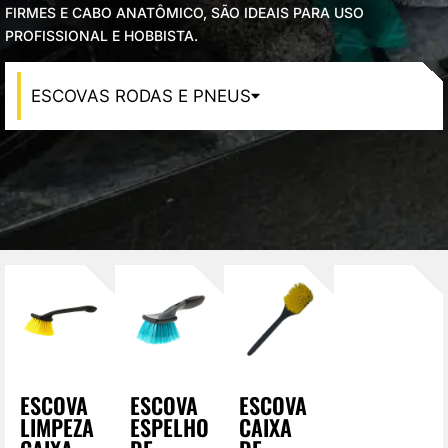
VAGEM E HIGIENIZAÇÃO
FIRMES E CABO ANATÔMICO, SÃO IDEAIS PARA USO
PROFISSIONAL E HOBBISTA.
UMINAÇÃO DE LED
ESCOVAS RODAS E PNEUS
VAS
CROFIBRAS
LIMENTO AUTOMOTIVO
SOS MODULARES
STAURAÇÃO DE FAROL
ESCOVA
ESCOVA
ESCOVA
LIMPEZA
ESPELHO
CAIXA