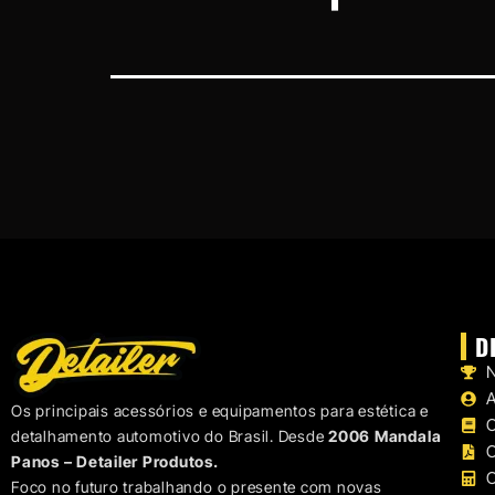
LAVAGEM E HIGIENIZAÇÃO
ILUMINAÇÃO DE LED
LUVAS
MICROFIBRAS
POLIMENTO AUTOMOTIVO
PISOS MODULARES
RESTAURAÇÃO DE FAROL
D
N
Os principais acessórios e equipamentos para estética e
C
detalhamento automotivo do Brasil. Desde
2006 Mandala
C
Panos – Detailer Produtos.
C
Foco no futuro trabalhando o presente com novas