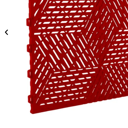
LAVAGEM E HIGIENIZAÇÃO
ILUMINAÇÃO DE LED
LUVAS
MICROFIBRAS
POLIMENTO AUTOMOTIVO
PISOS MODULARES
RESTAURAÇÃO DE FAROL