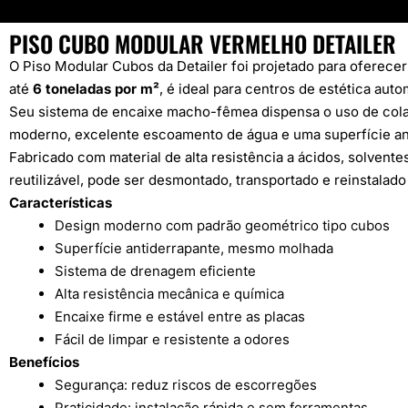
PISO CUBO MODULAR VERMELHO DETAILER
O Piso Modular Cubos da Detailer foi projetado para oferece
até
6 toneladas por m²
, é ideal para centros de estética aut
Seu sistema de encaixe macho-fêmea dispensa o uso de colas 
moderno, excelente escoamento de água e uma superfície 
Fabricado com material de alta resistência a ácidos, solven
reutilizável, pode ser desmontado, transportado e reinstalado
Características
Design moderno com padrão geométrico tipo cubos
Superfície antiderrapante, mesmo molhada
Sistema de drenagem eficiente
Alta resistência mecânica e química
Encaixe firme e estável entre as placas
Fácil de limpar e resistente a odores
Benefícios
Segurança: reduz riscos de escorregões
Praticidade: instalação rápida e sem ferramentas