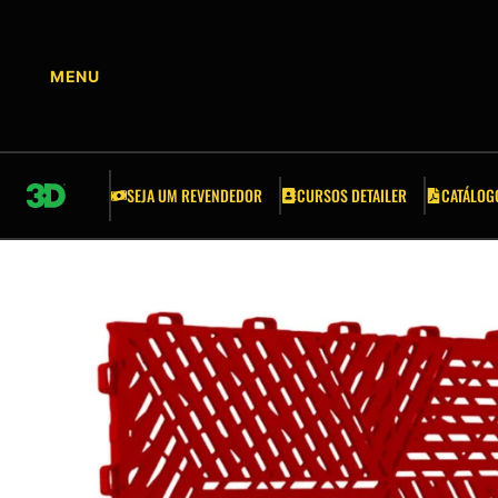
CURSOS DETAILER
ACESSÓRIOS
APLICADORES
SEJA UM REVENDEDOR
CURSOS DETAILER
CATÁLOG
BALDES E GRELHAS
ESCOVAS
ESPONJAS
FITA CREPE AUTOMOTIVA
FERRAMENTAS AUTOMOTIVAS