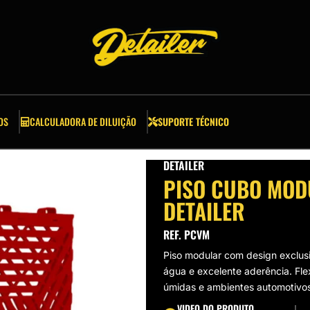
OS
CALCULADORA DE DILUIÇÃO
SUPORTE TÉCNICO
DETAILER
PISO CUBO MOD
DETAILER
REF. PCVM
Piso modular com design exclus
água e excelente aderência. Flex
úmidas e ambientes automotivos
VIDEO DO PRODUTO