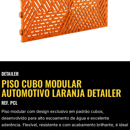
VAGEM E HIGIENIZAÇÃO
UMINAÇÃO DE LED
VAS
CROFIBRAS
LIMENTO AUTOMOTIVO
SOS MODULARES
DETAILER
PISO CUBO MODULAR
STAURAÇÃO DE FAROL
AUTOMOTIVO LARANJA DETAILER
REF. PCL
Piso modular com design exclusivo em padrão cubos,
desenvolvido para alto escoamento de água e excelente
aderência. Flexível, resistente e com acabamento brilhante, é ideal