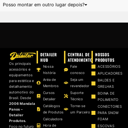
Posso montar em outro lugar depois?
DETAILER
CENTRAL DE
NOSSOS
HUB
ATENDIMENTO
PRODUTOS
Os principais
Nossa
Fale
ACESSÓRIOS
acessórios e
história
conosco
APLICADORES
equipamentos
Aréa de
Seja um
BALDES E
para estética e
Membros
revendedor
detalhamento
GRELHAS
automotivo do
Cursos
Suporte
BOINA DE
Brasil. Desde
Detailer
Técnico
POLIMENTO
2006 Mandala
Catálogos
Torne-se
CONECTORES
Panos –
de Produtos
um Parceiro
PARA SNOW
Detailer
Calculadora
FOAM
Produtos.
Hora de
ESCOVAS
Foco no futuro