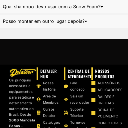
Qual shampoo devo usar com a Snow Foam?
Posso montar em outro lugar depois?
DETAILER
CENTRAL DE
NOSSOS
HUB
ATENDIMENTO
PRODUTOS
Os principais
Nossa
Fale
ACESSÓRIOS
acessórios e
história
conosco
APLICADORES
equipamentos
Aréa de
Seja um
BALDES E
para estética e
Membros
revendedor
detalhamento
GRELHAS
automotivo do
Cursos
Suporte
BOINA DE
Brasil. Desde
Detailer
Técnico
POLIMENTO
2006 Mandala
Catálogos
Torne-se
CONECTORES
Panos –