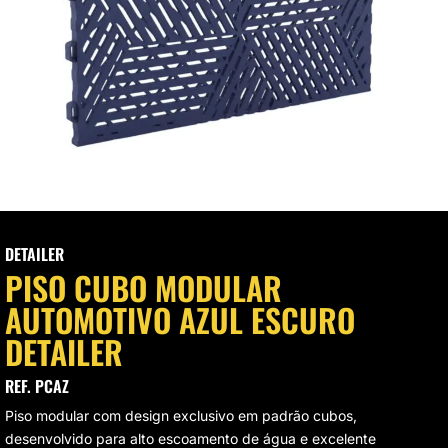
VAGEM E HIGIENIZAÇÃO
UMINAÇÃO DE LED
VAS
CROFIBRAS
LIMENTO AUTOMOTIVO
SOS MODULARES
DETAILER
PISO CUBO MODULAR
STAURAÇÃO DE FAROL
AUTOMOTIVO AZUL ESCURO
DETAILER
REF. PCAZ
Piso modular com design exclusivo em padrão cubos,
desenvolvido para alto escoamento de água e excelente