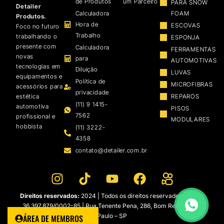
de Produtos
um Parceiro
PARA SNOW
Detailer
Calculadora
FOAM
Produtos.
Hora de
ESCOVAS
Foco no futuro
Trabalho
trabalhando o
ESPONJA
presente com
Calculadora
FERRAMENTAS
novas
para
AUTOMOTIVAS
tecnologias em
Diluição
LUVAS
equipamentos e
Política de
MICROFIBRAS
acessórios para
privacidade
estética
REPAROS
(11) 9 1415-
automotiva
PISOS
7562
profissional e
MODULARES
hobbista
(11) 3222-
4358
contato@detailer.com.br
Direitos reservados:
2024 | Todos os direitos reservados | CNPJ:
36.397.879/0002-85 | Rua Tenente Pena, 286, Bom Retiro – São
Paulo – SP
ÁREA DE MEMBROS