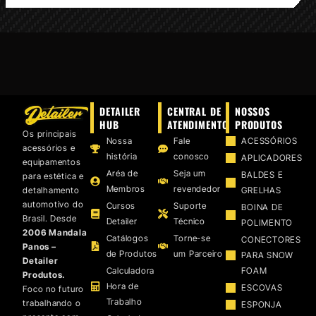
DETAILER
CENTRAL DE
NOSSOS
HUB
ATENDIMENTO
PRODUTOS
Os principais
Nossa
Fale
ACESSÓRIOS
acessórios e
história
conosco
APLICADORES
equipamentos
Aréa de
Seja um
BALDES E
para estética e
Membros
revendedor
detalhamento
GRELHAS
automotivo do
Cursos
Suporte
BOINA DE
Brasil. Desde
Detailer
Técnico
POLIMENTO
2006 Mandala
Catálogos
Torne-se
CONECTORES
Panos –
de Produtos
um Parceiro
PARA SNOW
Detailer
Calculadora
FOAM
Produtos.
Hora de
ESCOVAS
Foco no futuro
Trabalho
trabalhando o
ESPONJA