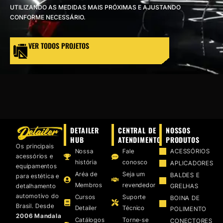
VAGEM E HIGIENIZAÇÃO
UTILIZANDO AS MEDIDAS MAIS PRÓXIMAS E AJUSTANDO
CONFORME NECESSÁRIO.
UMINAÇÃO DE LED
VER TODOS PROJETOS
VAS
CROFIBRAS
LIMENTO AUTOMOTIVO
SOS MODULARES
DETAILER
CENTRAL DE
NOSSOS
HUB
ATENDIMENTO
PRODUTOS
Os principais
STAURAÇÃO DE FAROL
Nossa
Fale
ACESSÓRIOS
acessórios e
história
conosco
APLICADORES
equipamentos
Aréa de
Seja um
BALDES E
para estética e
Membros
revendedor
detalhamento
GRELHAS
automotivo do
Cursos
Suporte
BOINA DE
Brasil. Desde
Detailer
Técnico
POLIMENTO
2006 Mandala
Catálogos
Torne-se
CONECTORES