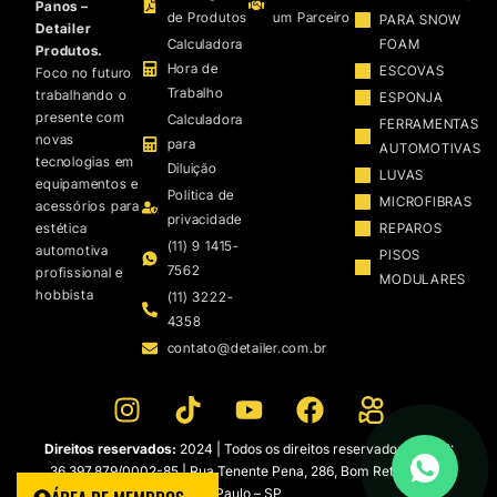
Panos –
de Produtos
um Parceiro
PARA SNOW
Detailer
Calculadora
FOAM
Produtos.
Hora de
ESCOVAS
Foco no futuro
Trabalho
trabalhando o
ESPONJA
presente com
Calculadora
FERRAMENTAS
novas
para
AUTOMOTIVAS
tecnologias em
Diluição
LUVAS
equipamentos e
Política de
MICROFIBRAS
acessórios para
privacidade
estética
REPAROS
(11) 9 1415-
automotiva
PISOS
7562
profissional e
MODULARES
hobbista
(11) 3222-
4358
contato@detailer.com.br
Direitos reservados:
2024 | Todos os direitos reservados | CNPJ:
36.397.879/0002-85 | Rua Tenente Pena, 286, Bom Retiro – São
Paulo – SP