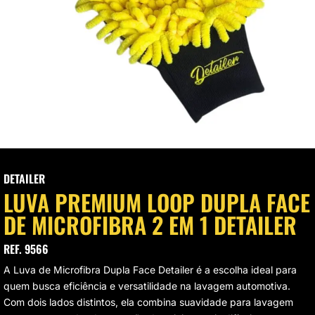
VAGEM E HIGIENIZAÇÃO
UMINAÇÃO DE LED
VAS
CROFIBRAS
LIMENTO AUTOMOTIVO
SOS MODULARES
DETAILER
LUVA PREMIUM LOOP DUPLA FACE
STAURAÇÃO DE FAROL
DE MICROFIBRA 2 EM 1 DETAILER
REF. 9566
A Luva de Microfibra Dupla Face Detailer é a escolha ideal para
quem busca eficiência e versatilidade na lavagem automotiva.
Com dois lados distintos, ela combina suavidade para lavagem