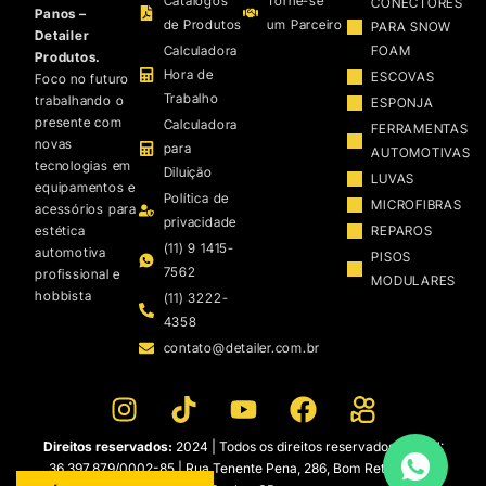
Catálogos
Torne-se
CONECTORES
Panos –
de Produtos
um Parceiro
PARA SNOW
Detailer
Calculadora
FOAM
Produtos.
Hora de
ESCOVAS
Foco no futuro
Trabalho
trabalhando o
ESPONJA
presente com
Calculadora
FERRAMENTAS
novas
para
AUTOMOTIVAS
tecnologias em
Diluição
LUVAS
equipamentos e
Política de
MICROFIBRAS
acessórios para
privacidade
estética
REPAROS
(11) 9 1415-
automotiva
PISOS
7562
profissional e
MODULARES
hobbista
(11) 3222-
4358
contato@detailer.com.br
Direitos reservados:
2024 | Todos os direitos reservados | CNPJ:
36.397.879/0002-85 | Rua Tenente Pena, 286, Bom Retiro – São