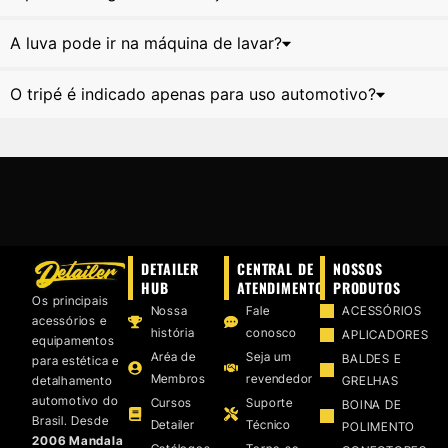
A luva pode ir na máquina de lavar?
O tripé é indicado apenas para uso automotivo?
DETAILER
CENTRAL DE
NOSSOS
HUB
ATENDIMENTO
PRODUTOS
Os principais
Nossa
Fale
ACESSÓRIOS
acessórios e
história
conosco
APLICADORES
equipamentos
Aréa de
Seja um
BALDES E
para estética e
Membros
revendedor
detalhamento
GRELHAS
automotivo do
Cursos
Suporte
BOINA DE
Brasil. Desde
Detailer
Técnico
POLIMENTO
2006 Mandala