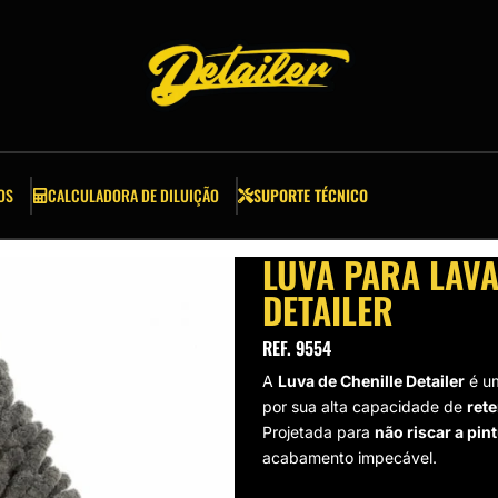
OS
CALCULADORA DE DILUIÇÃO
SUPORTE TÉCNICO
LUVA PARA LAVA
DETAILER
REF. 9554
A
Luva de Chenille Detailer
é um
por sua alta capacidade de
ret
Projetada para
não riscar a pin
acabamento impecável.