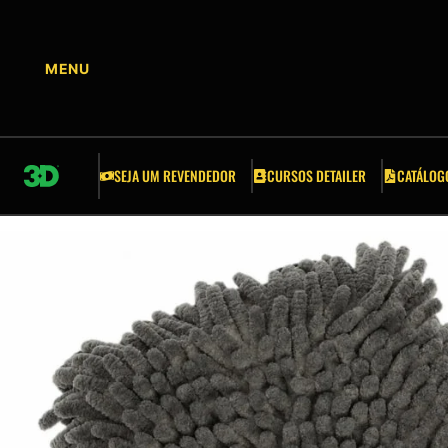
CURSOS DETAILER
ACESSÓRIOS
APLICADORES
SEJA UM REVENDEDOR
CURSOS DETAILER
CATÁLOG
BALDES E GRELHAS
ESCOVAS
ESPONJAS
FITA CREPE AUTOMOTIVA
FERRAMENTAS AUTOMOTIVAS