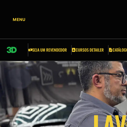
CURSOS DETAILER
ACESSÓRIOS
APLICADORES
SEJA UM REVENDEDOR
CURSOS DETAILER
CATÁLOG
BALDES E GRELHAS
ESCOVAS
ESPONJAS
FITA CREPE AUTOMOTIVA
LA
FERRAMENTAS AUTOMOTIVAS