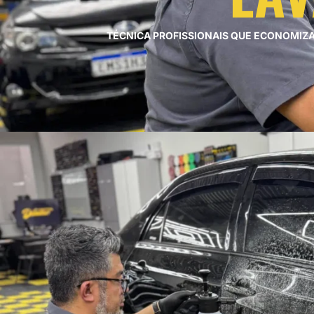
LAVAGEM E HIGIENIZAÇÃO
ILUMINAÇÃO DE LED
TÉCNICA PROFISSIONAIS QUE ECONOMIZ
LUVAS
MICROFIBRAS
POLIMENTO AUTOMOTIVO
PISOS MODULARES
RESTAURAÇÃO DE FAROL