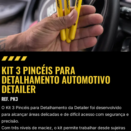
VAGEM E HIGIENIZAÇÃO
UMINAÇÃO DE LED
VAS
CROFIBRAS
LIMENTO AUTOMOTIVO
KIT 3 PINCÉIS PARA
SOS MODULARES
DETALHAMENTO AUTOMOTIVO
DETAILER
STAURAÇÃO DE FAROL
REF. PK3
O Kit 3 Pincéis para Detalhamento da
Detailer
foi desenvolvido
para alcançar áreas delicadas e de difícil acesso com segurança e
precisão.
Com três níveis de maciez, o kit permite trabalhar desde sujeiras