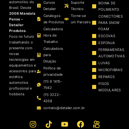
automotivo do
Cursos
Suporte
BOINA DE
Brasil. Desde
Detailer
Técnico
POLIMENTO
2006 Mandala
Catálogos
Torne-se
CONECTORES
Panos –
de Produtos
um Parceiro
PARA SNOW
Detailer
Calculadora
FOAM
Produtos.
Hora de
ESCOVAS
Foco no futuro
Trabalho
trabalhando o
ESPONJA
presente com
Calculadora
FERRAMENTAS
novas
para
AUTOMOTIVAS
tecnologias em
Diluição
LUVAS
equipamentos e
Política de
MICROFIBRAS
acessórios para
privacidade
estética
REPAROS
(11) 9 1415-
automotiva
PISOS
7562
profissional e
MODULARES
hobbista
(11) 3222-
4358
contato@detailer.com.br