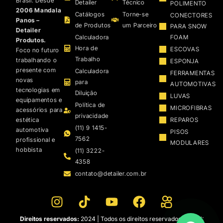
Brasil. Desde
Detailer
Técnico
POLIMENTO
2006 Mandala
Catálogos
Torne-se
CONECTORES
Panos –
de Produtos
um Parceiro
PARA SNOW
Detailer
Calculadora
FOAM
Produtos.
Hora de
ESCOVAS
Foco no futuro
Trabalho
trabalhando o
ESPONJA
presente com
Calculadora
FERRAMENTAS
novas
para
AUTOMOTIVAS
tecnologias em
Diluição
LUVAS
equipamentos e
Política de
MICROFIBRAS
acessórios para
privacidade
estética
REPAROS
(11) 9 1415-
automotiva
PISOS
7562
profissional e
MODULARES
hobbista
(11) 3222-
4358
contato@detailer.com.br
Direitos reservados:
2024 | Todos os direitos reservados | CNPJ: