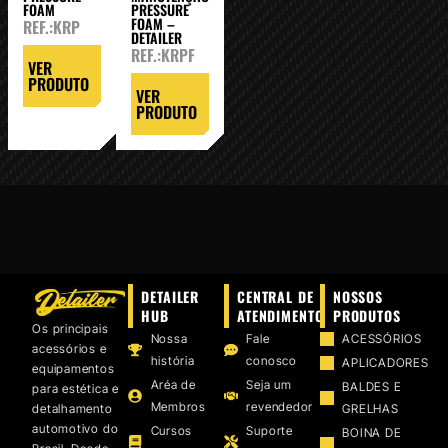
FOAM
PRESSURE
FOAM –
REF.:KRP
DETAILER
REF.:KRPF
VER
PRODUTO
VER
PRODUTO
DETAILER
CENTRAL DE
NOSSOS
HUB
ATENDIMENTO
PRODUTOS
Os principais
Nossa
Fale
ACESSÓRIOS
acessórios e
história
conosco
APLICADORES
equipamentos
Aréa de
Seja um
BALDES E
para estética e
Membros
revendedor
detalhamento
GRELHAS
automotivo do
Cursos
Suporte
BOINA DE