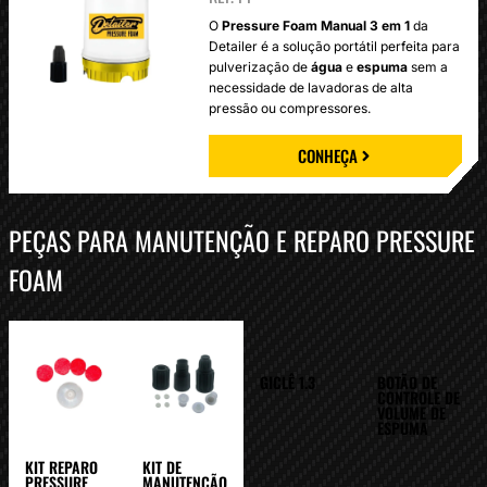
O
Pressure Foam Manual 3 em 1
da
Detailer é a solução portátil perfeita para
pulverização de
água
e
espuma
sem a
necessidade de lavadoras de alta
pressão ou compressores.
CONHEÇA
PEÇAS PARA MANUTENÇÃO E REPARO PRESSURE
FOAM
GICLÊ 1.3
BOTÃO DE
CONTROLE DE
VOLUME DE
ESPUMA
KIT REPARO
KIT DE
PRESSURE
MANUTENÇÃO