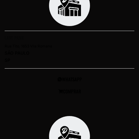
LAVE PARK
Rua Tito, 1653 Vila Romana
SÃO PAULO
SP
WHATSAPP
COMPRAR