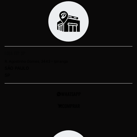
LOJA ITP SP
R. Agostinho Gomes, 3443 – Ipiranga
SÃO PAULO
SP
WHATSAPP
COMPRAR