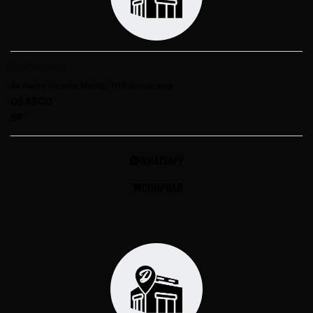
LOJA RENOVE
Av Padre Vicente Melillo, 1110 Umuarama
OSASCO
SP
WHATSAPP
COMPRAR