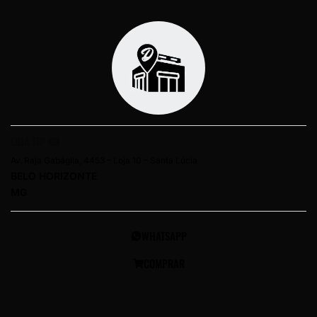
LOJA ITP BH
Av. Raja Gabáglia, 4453 – Loja 10 – Santa Lúcia
BELO HORIZONTE
MG
WHATSAPP
COMPRAR