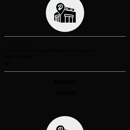
JK AUTO SHOP
Rua Pedro Álvares Cabral, 162 Bairro: Santa Teresinha
SANTO ANDRÉ
SP
WHATSAPP
COMPRAR