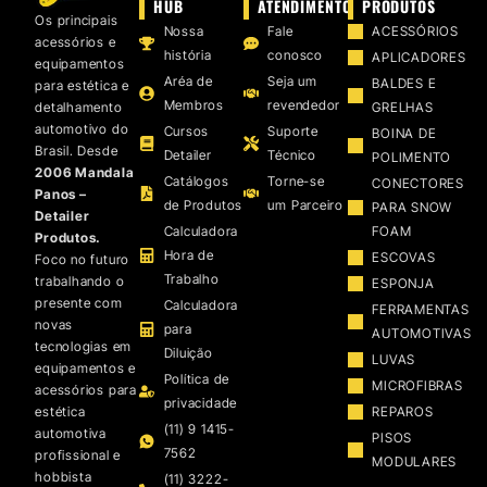
HUB
ATENDIMENTO
PRODUTOS
Os principais
Nossa
Fale
ACESSÓRIOS
acessórios e
história
conosco
APLICADORES
equipamentos
Aréa de
Seja um
BALDES E
para estética e
Membros
revendedor
detalhamento
GRELHAS
automotivo do
Cursos
Suporte
BOINA DE
Brasil. Desde
Detailer
Técnico
POLIMENTO
2006 Mandala
Catálogos
Torne-se
CONECTORES
Panos –
de Produtos
um Parceiro
PARA SNOW
Detailer
Calculadora
FOAM
Produtos.
Hora de
ESCOVAS
Foco no futuro
Trabalho
trabalhando o
ESPONJA
presente com
Calculadora
FERRAMENTAS
novas
para
AUTOMOTIVAS
tecnologias em
Diluição
LUVAS
equipamentos e
Política de
MICROFIBRAS
acessórios para
privacidade
estética
REPAROS
(11) 9 1415-
automotiva
PISOS
7562
profissional e
MODULARES
hobbista
(11) 3222-