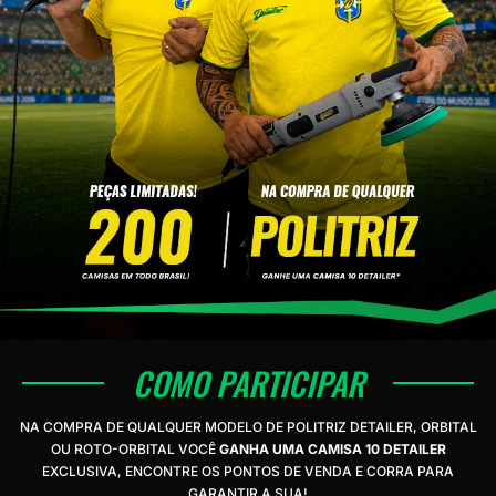
VAGEM E HIGIENIZAÇÃO
UMINAÇÃO DE LED
VAS
CROFIBRAS
LIMENTO AUTOMOTIVO
SOS MODULARES
STAURAÇÃO DE FAROL
COMO PARTICIPAR
NA COMPRA DE QUALQUER MODELO DE POLITRIZ DETAILER, ORBITAL
OU ROTO-ORBITAL VOCÊ
GANHA UMA CAMISA 10 DETAILER
EXCLUSIVA, ENCONTRE OS PONTOS DE VENDA E CORRA PARA
GARANTIR A SUA!