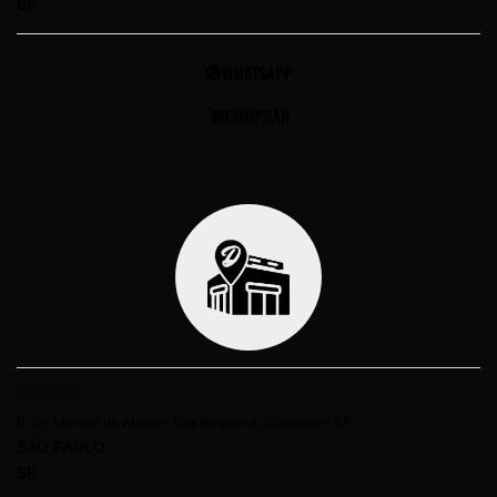
SP
WHATSAPP
COMPRAR
BRILHOSO
R. Dr. Manoel de Abreu – Vila Nogueira, Diadema – SP
SÃO PAULO
SP