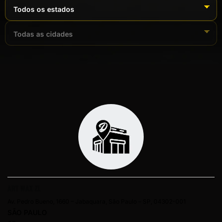
ART WAX ZL
Av. Pedro Bueno, 1660 – Jabaquara, São Paulo – SP, 04302-001
SÃO PAULO