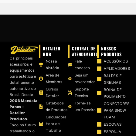
DETAILER
CENTRAL DE
NOSSOS
HUB
ATENDIMENTO
PRODUTOS
Os principais
Nossa
Fale
ACESSÓRIOS
acessórios e
história
conosco
APLICADORES
equipamentos
Aréa de
Seja um
BALDES E
para estética e
Membros
revendedor
detalhamento
GRELHAS
automotivo do
Cursos
Suporte
BOINA DE
Brasil. Desde
Detailer
Técnico
POLIMENTO
2006 Mandala
Catálogos
Torne-se
CONECTORES
Panos –
de Produtos
um Parceiro
PARA SNOW
Detailer
Calculadora
FOAM
Produtos.
Hora de
ESCOVAS
Foco no futuro
Trabalho
trabalhando o
ESPONJA