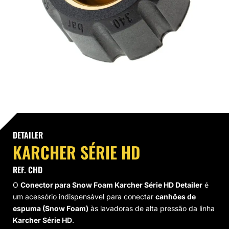
VAGEM E HIGIENIZAÇÃO
UMINAÇÃO DE LED
VAS
CROFIBRAS
LIMENTO AUTOMOTIVO
SOS MODULARES
DETAILER
KARCHER SÉRIE HD
STAURAÇÃO DE FAROL
REF. CHD
O
Conector para Snow Foam Karcher Série HD Detailer
é
um acessório indispensável para conectar
canhões de
espuma (Snow Foam)
às lavadoras de alta pressão da linha
Karcher Série HD
.