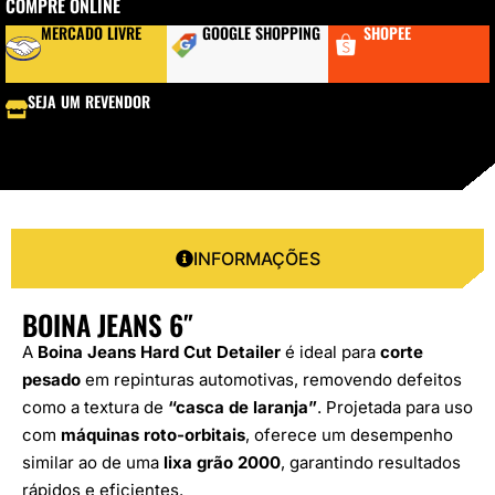
COMPRE ONLINE
MERCADO LIVRE
GOOGLE SHOPPING
SHOPEE
SEJA UM REVENDOR
INFORMAÇÕES
BOINA JEANS 6″
A
Boina Jeans Hard Cut Detailer
é ideal para
corte
pesado
em repinturas automotivas, removendo defeitos
como a textura de
“casca de laranja”
. Projetada para uso
com
máquinas roto-orbitais
, oferece um desempenho
similar ao de uma
lixa grão 2000
, garantindo resultados
rápidos e eficientes.