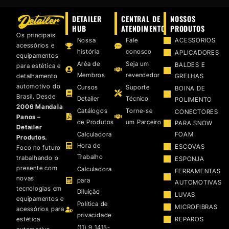
DETAILER
CENTRAL DE
NOSSOS
HUB
ATENDIMENTO
PRODUTOS
Os principais
Nossa
Fale
ACESSÓRIOS
acessórios e
história
conosco
APLICADORES
equipamentos
Aréa de
Seja um
BALDES E
para estética e
Membros
revendedor
detalhamento
GRELHAS
automotivo do
Cursos
Suporte
BOINA DE
Brasil. Desde
Detailer
Técnico
POLIMENTO
2006 Mandala
Catálogos
Torne-se
CONECTORES
Panos –
de Produtos
um Parceiro
PARA SNOW
Detailer
Calculadora
FOAM
Produtos.
Hora de
ESCOVAS
Foco no futuro
Trabalho
trabalhando o
ESPONJA
presente com
Calculadora
FERRAMENTAS
novas
para
AUTOMOTIVAS
tecnologias em
Diluição
LUVAS
equipamentos e
Política de
MICROFIBRAS
acessórios para
privacidade
estética
REPAROS
(11) 9 1415-