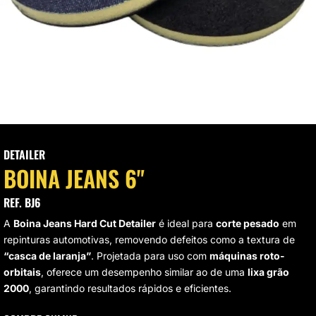
VAGEM E HIGIENIZAÇÃO
UMINAÇÃO DE LED
VAS
CROFIBRAS
LIMENTO AUTOMOTIVO
DETAILER
BOINA JEANS 6"
SOS MODULARES
REF. BJ6
STAURAÇÃO DE FAROL
A
Boina Jeans Hard Cut Detailer
é ideal para
corte pesado
em
repinturas automotivas, removendo defeitos como a textura de
“casca de laranja”
. Projetada para uso com
máquinas roto-
orbitais
, oferece um desempenho similar ao de uma
lixa grão
2000
, garantindo resultados rápidos e eficientes.