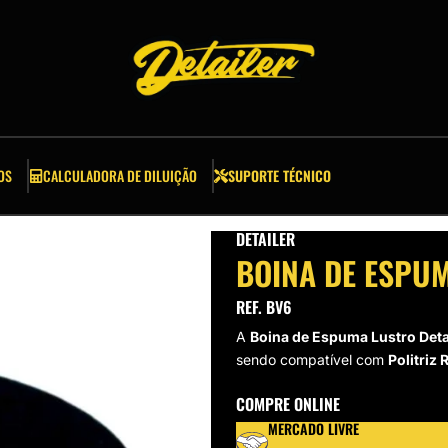
OS
CALCULADORA DE DILUIÇÃO
SUPORTE TÉCNICO
DETAILER
BOINA DE ESPUM
REF. BV6
A
Boina de Espuma Lustro Deta
sendo compatível com
Politriz 
COMPRE ONLINE
MERCADO LIVRE