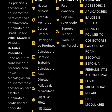
Os principais
Nossa
Fale
ACESSÓRIOS
acessórios e
história
conosco
APLICADORES
equipamentos
Aréa de
Seja um
BALDES E
para estética e
Membros
revendedor
detalhamento
GRELHAS
automotivo do
Cursos
Suporte
BOINA DE
Brasil. Desde
Detailer
Técnico
POLIMENTO
2006 Mandala
Catálogos
Torne-se
CONECTORES
Panos –
de Produtos
um Parceiro
PARA SNOW
Detailer
Calculadora
FOAM
Produtos.
Hora de
ESCOVAS
Foco no futuro
Trabalho
trabalhando o
ESPONJA
presente com
Calculadora
FERRAMENTAS
novas
para
AUTOMOTIVAS
tecnologias em
Diluição
LUVAS
equipamentos e
Política de
MICROFIBRAS
acessórios para
privacidade
estética
REPAROS
(11) 9 1415-
automotiva
PISOS
7562
profissional e
MODULARES
hobbista
(11) 3222-