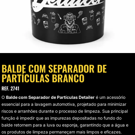
VAGEM E HIGIENIZAÇÃO
UMINAÇÃO DE LED
VAS
CROFIBRAS
LIMENTO AUTOMOTIVO
BALDE COM SEPARADOR DE
PARTÍCULAS BRANCO
SOS MODULARES
REF. 2741
STAURAÇÃO DE FAROL
O
Balde com Separador de Partículas Detailer
é um acessório
essencial para a lavagem automotiva, projetado para minimizar
riscos e arranhões durante o processo de limpeza. Sua principal
função é impedir que as impurezas depositadas no fundo do
balde retornem para a luva ou esponja, garantindo que a água e
os produtos de limpeza permaneçam mais limpos e eficazes.