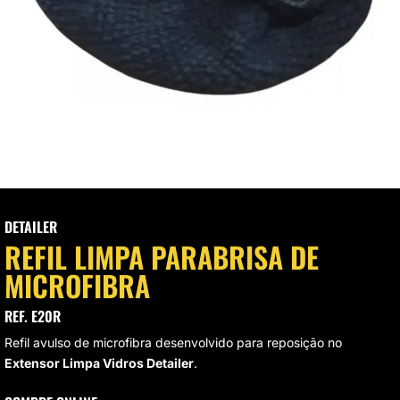
VAGEM E HIGIENIZAÇÃO
UMINAÇÃO DE LED
VAS
CROFIBRAS
LIMENTO AUTOMOTIVO
SOS MODULARES
DETAILER
REFIL LIMPA PARABRISA DE
STAURAÇÃO DE FAROL
MICROFIBRA
REF. E20R
Refil avulso de microfibra desenvolvido para reposição no
Extensor Limpa Vidros Detailer
.