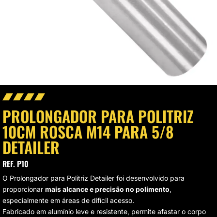
VAGEM E HIGIENIZAÇÃO
UMINAÇÃO DE LED
VAS
CROFIBRAS
LIMENTO AUTOMOTIVO
PROLONGADOR PARA POLITRIZ
SOS MODULARES
10CM ROSCA M14 PARA 5/8
DETAILER
STAURAÇÃO DE FAROL
REF. P10
O Prolongador para Politriz Detailer foi desenvolvido para
proporcionar
mais alcance e precisão no polimento
,
especialmente em áreas de difícil acesso.
Fabricado em alumínio leve e resistente, permite afastar o corpo