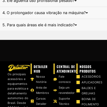
3. Ele aguenta uso profissional pesado?
4. O prolongador causa vibração na máquina?
5. Para quais áreas ele é mais indicado?
DETAILER
CENTRAL DE
NOSSOS
HUB
ATENDIMENTO
PRODUTOS
Os principais
Nossa
Fale
ACESSÓRIOS
acessórios e
história
conosco
APLICADORES
equipamentos
Aréa de
Seja um
BALDES E
para estética e
Membros
revendedor
detalhamento
GRELHAS
automotivo do
Cursos
Suporte
BOINA DE
Brasil. Desde
Detailer
Técnico
POLIMENTO