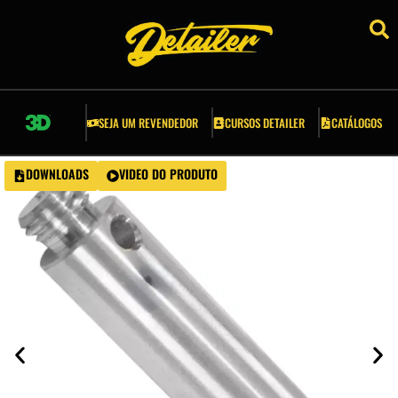
RSOS DETAILER
ESSÓRIOS
SEJA UM REVENDEDOR
CURSOS DETAILER
CATÁLOGOS
LICADORES
DOWNLOADS
VIDEO DO PRODUTO
LDES E GRELHAS
COVAS
PONJAS
A CREPE AUTOMOTIVA
RRAMENTAS AUTOMOTIVAS