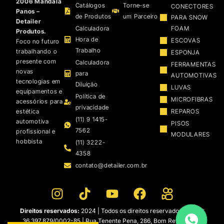
2006 Mandala
Catálogos
Torne-se
CONECTORES
Panos –
de Produtos
um Parceiro
PARA SNOW
Detailer
Calculadora
FOAM
Produtos.
Hora de
ESCOVAS
Foco no futuro
Trabalho
trabalhando o
ESPONJA
presente com
Calculadora
FERRAMENTAS
novas
para
AUTOMOTIVAS
tecnologias em
Diluição
LUVAS
equipamentos e
Política de
MICROFIBRAS
acessórios para
privacidade
estética
REPAROS
(11) 9 1415-
automotiva
PISOS
7562
profissional e
MODULARES
hobbista
(11) 3222-
4358
contato@detailer.com.br
Direitos reservados:
2024 | Todos os direitos reservados | CNPJ:
36.397.879/0002-85 | Rua Tenente Pena, 286, Bom Retiro – São