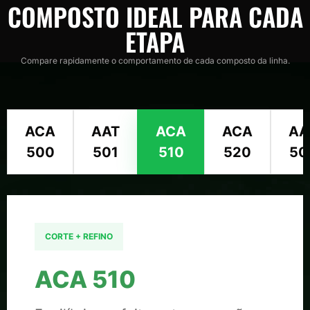
COMPOSTO IDEAL PARA CADA
ETAPA
Compare rapidamente o comportamento de cada composto da linha.
ACA
AAT
ACA
ACA
AA
500
501
510
520
50
CORTE + REFINO
ACA 510