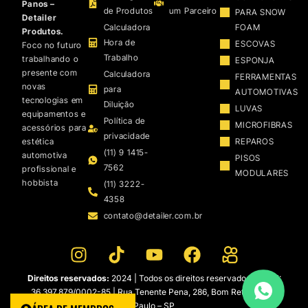
Panos –
de Produtos
um Parceiro
PARA SNOW
Detailer
Calculadora
FOAM
Produtos.
Hora de
ESCOVAS
Foco no futuro
Trabalho
trabalhando o
ESPONJA
presente com
Calculadora
FERRAMENTAS
novas
para
AUTOMOTIVAS
tecnologias em
Diluição
LUVAS
equipamentos e
Política de
MICROFIBRAS
acessórios para
privacidade
estética
REPAROS
(11) 9 1415-
automotiva
PISOS
7562
profissional e
MODULARES
hobbista
(11) 3222-
4358
contato@detailer.com.br
Direitos reservados:
2024 | Todos os direitos reservados | CNPJ:
36.397.879/0002-85 | Rua Tenente Pena, 286, Bom Retiro – São
Paulo – SP