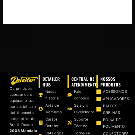
DETAILER
CENTRAL DE
NOSSOS
HUB
ATENDIMENTO
PRODUTOS
Os principais
Nossa
Fale
ACESSÓRIOS
acessórios e
história
conosco
APLICADORES
equipamentos
Aréa de
Seja um
BALDES E
para estética e
Membros
revendedor
detalhamento
GRELHAS
automotivo do
Cursos
Suporte
BOINA DE
Brasil. Desde
Detailer
Técnico
POLIMENTO
2006 Mandala
Catálogos
Torne-se
CONECTORES